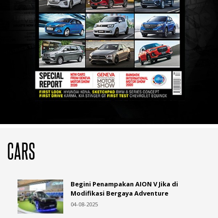
BinguoEV, Tampil Beda di ...
30-07-2025
Wuling Mitra EV Disulap Jadi Lounge
Eksekutif, Tampil Mewah di ...
29-07-2025
Ingin Dapatkan Chery J6 Modifikasi
Cellos, Berikut Caranya
28-07-2025
Isuzu D-Max Product Concept,
CARS
Kedepankan Konsep Adventure
07-08-2025
Begini Penampakan AION V Jika di
Modifikasi Bergaya Adventure
WMOTO Morbius 250 Segera
04-08-2025
Diluncurkan, Harga Rp 60 Jutaan