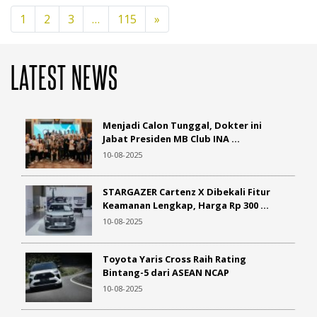
Melonjak 113 Persen
1
2
3
…
115
»
08-08-2025
Murah dan Fitur Mewah, tapi Jarak
LATEST NEWS
Tempuh BYD Atto 1 ...
10-08-2025
Menjadi Calon Tunggal, Dokter ini
Jabat Presiden MB Club INA ...
Logo Mobil : Pola Geometris
10-08-2025
03-04-2020
STARGAZER Cartenz X Dibekali Fitur
Keamanan Lengkap, Harga Rp 300 ...
Punya Ketua Baru, Inilah Susunan
10-08-2025
Pengurus Pusat IMI 2015-2019
31-01-2016
Toyota Yaris Cross Raih Rating
Bintang-5 dari ASEAN NCAP
Badge dan Logo Merek Mobil ; Sarat
10-08-2025
Kisah Inspiratif
14-12-2020