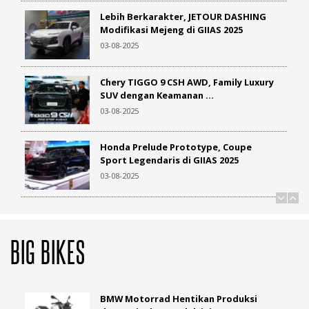
13-05-2024
Lebih Berkarakter, JETOUR DASHING
Modifikasi Mejeng di GIIAS 2025
CFMoto 450 MT, Motor Adventure
03-08-2025
Dengan Harga Rp 150 Jutaan
06-05-2024
Chery TIGGO 9 CSH AWD, Family Luxury
SUV dengan Keamanan ...
Suzuki GSX-250R 2024 Meluncur di
03-08-2025
Jepang, Segini Harganya
14-04-2024
Honda Prelude Prototype, Coupe
Sport Legendaris di GIIAS 2025
Hanya 63 Unit, Ducati Streetfighter
03-08-2025
V4 Centauro Edisi Khusus
11-02-2024
Inspirasi Modifikasi Wuling Air ev dan
BinguoEV, Tampil Beda di ...
Mencoba Secara Langsung Gaharnya
BIG BIKES
30-07-2025
CFMoto 675 SR-R
07-08-2025
Wuling Mitra EV Disulap Jadi Lounge
Eksekutif, Tampil Mewah di ...
BMW Motorrad Hentikan Produksi
29-07-2025