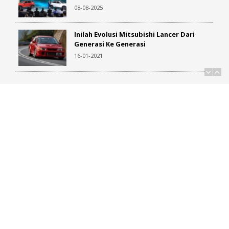
08-08-2025
Menjadi Calon Tunggal, Dokter ini
Jabat Presiden MB Club INA ...
Inilah Evolusi Mitsubishi Lancer Dari
10-08-2025
Generasi Ke Generasi
16-01-2021
STARGAZER Cartenz X Dibekali Fitur
Keamanan Lengkap, Harga Rp 300 ...
Logo Mobil : Pola Geometris
10-08-2025
03-04-2020
Toyota Yaris Cross Raih Rating
Bintang-5 dari ASEAN NCAP
Punya Ketua Baru, Inilah Susunan
10-08-2025
Pengurus Pusat IMI 2015-2019
31-01-2016
Badge dan Logo Merek Mobil ; Sarat
Kisah Inspiratif
14-12-2020
Yoga Mahardhika Terpilih Sebagai