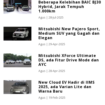
Beberapa Kelebihan BAIC BJ30
Hybrid, Jarak Tempuh
1.000km
Agus
| 28-Jul-2025
Mitsubishi New Pajero Sport,
Medium SUV yang Gagah dan
Transaksi Astra Financial di GIIAS 2025
Elegan
Capai Rp 2,4 Triliun
Agus
| 29-Apr-2025
09-08-2025
Mitsubishi XForce Ultimate
Unit Perdana Honda STEP WGN e:HEV
DS, ada Fitur Drive Mode dan
Diserahkan ke Kosumen
AYC
09-08-2025
Agus
| 28-Apr-2025
Geely Starray EM-i, Terobosan Baru di
New Cloud EV Hadir di IIMS
Dunia Otomotif
2025, ada Varian Lite dan
09-08-2025
Warna Baru
Agus
| 19-Feb-2025
Chery Bukukan 2.153 SPK di GIIAS 2025,