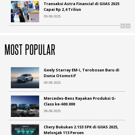
Transaksi Astra Financial di GIIAS 2025
Capai Rp 2,4 Triliun
Yoga Mahardhika Terpilih Sebagai
09-08-2025
Presiden MB Club INA 2023-2025
27-06-2023
Unit Perdana Honda STEP WGN e:HEV
Diserahkan ke Kosumen
Honda Luncurkan Motor Bebek
MOST POPULAR
09-08-2025
Terbaru, Nih Wujudnya!
14-07-2019
Geely Starray EM-i, Terobosan Baru di
Dunia Otomotif
Geely Starray EM-i, Terobosan Baru di
09-08-2025
Dunia Otomotif
09-08-2025
Chery Bukukan 2.153 SPK di GIIAS 2025,
Melonjak 113 Persen
Mercedes-Benz Rayakan Produksi G-
08-08-2025
Class ke-600.000
08-08-2025
Murah dan Fitur Mewah, tapi Jarak
Tempuh BYD Atto 1 ...
Chery Bukukan 2.153 SPK di GIIAS 2025,
10-08-2025
Melonjak 113 Persen