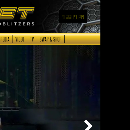
7:33:18 PM
OPEDIA
VIDEO
TV
SWAP & SHOP