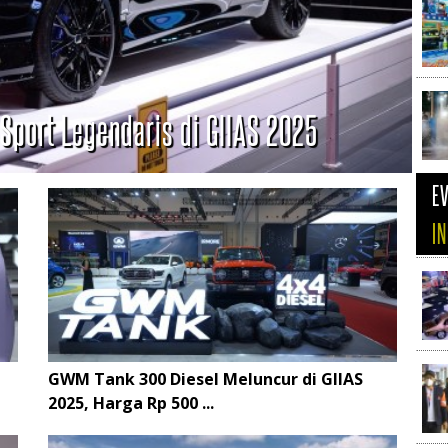
Sport Legendaris di GIIAS 2025
C
E
I
GWM Tank 300 Diesel Meluncur di GIIAS
2025, Harga Rp 500 ...