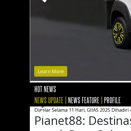
Learn More
HOT NEWS
Digelar Selama 11 Hari, GIIAS 2
NEWS UPDATE
NEWS FEATURE
PROFILE
Planet88: Destina