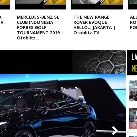
A
MERCEDES-BENZ SL
THE NEW RANGE
AL
TV
CLUB INDONESIA
ROVER EVOQUE
RO
FORBES GOLF
HELLO... JAKARTA |
FOR
TOURNAMENT 2019 |
Otoblitz TV
Otoblitz...
L
N