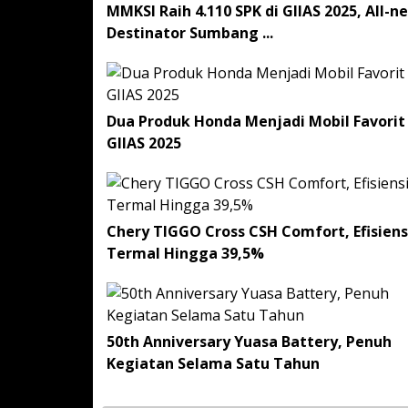
MMKSI Raih 4.110 SPK di GIIAS 2025, All-n
Destinator Sumbang ...
Dua Produk Honda Menjadi Mobil Favorit 
GIIAS 2025
Chery TIGGO Cross CSH Comfort, Efisiens
Termal Hingga 39,5%
50th Anniversary Yuasa Battery, Penuh
Kegiatan Selama Satu Tahun