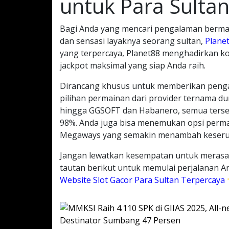
untuk Para Sulta
Bagi Anda yang mencari pengalaman bermai
dan sensasi layaknya seorang sultan,
Plane
yang terpercaya, Planet88 menghadirkan ko
jackpot maksimal yang siap Anda raih.
Dirancang khusus untuk memberikan penga
pilihan permainan dari provider ternama dun
hingga GGSOFT dan Habanero, semua tersed
98%. Anda juga bisa menemukan opsi permai
Megaways yang semakin menambah keseru
Jangan lewatkan kesempatan untuk merasaka
tautan berikut untuk memulai perjalanan
Website Slot Gacor Para Sultan Terpercaya